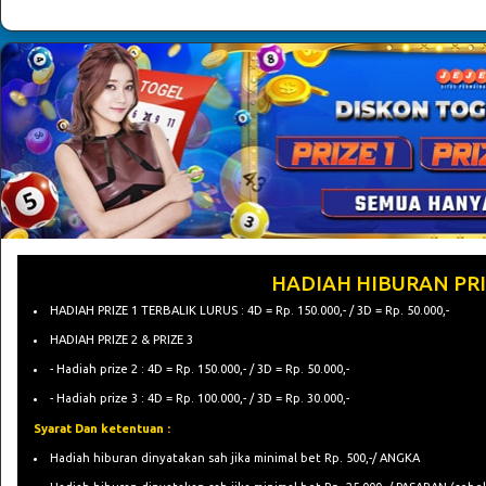
HADIAH HIBURAN PRIZ
HADIAH PRIZE 1 TERBALIK LURUS : 4D = Rp. 150.000,- / 3D = Rp. 50.000,-
HADIAH PRIZE 2 & PRIZE 3
- Hadiah prize 2 : 4D = Rp. 150.000,- / 3D = Rp. 50.000,-
- Hadiah prize 3 : 4D = Rp. 100.000,- / 3D = Rp. 30.000,-
Syarat Dan ketentuan :
Hadiah hiburan dinyatakan sah jika minimal bet Rp. 500,-/ ANGKA