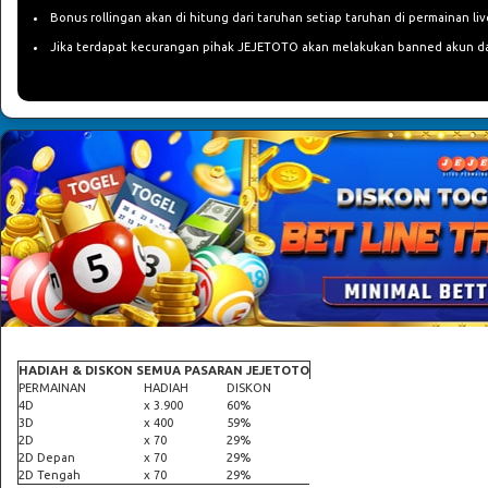
Bonus rollingan akan di hitung dari taruhan setiap taruhan di permainan liv
Jika terdapat kecurangan pihak JEJETOTO akan melakukan banned akun d
HADIAH & DISKON SEMUA PASARAN JEJETOTO
PERMAINAN
HADIAH
DISKON
4D
x 3.900
60%
3D
x 400
59%
2D
x 70
29%
2D Depan
x 70
29%
2D Tengah
x 70
29%