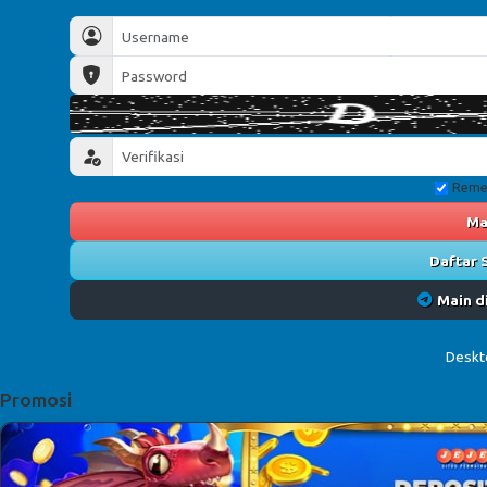
Reme
Ma
Daftar 
Main d
Deskt
Promosi