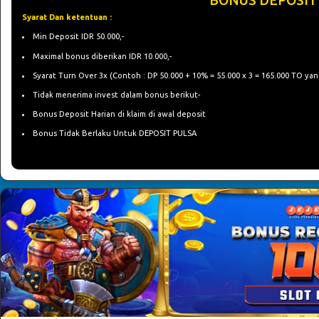
Syarat Dan ketentuan :
Min Deposit IDR 50.000,-
Maximal bonus diberikan IDR 10.000,-
Syarat Turn Over 3x (Contoh : DP 50.000 + 10% = 55.000 x 3 = 165.000 TO y
Tidak menerima invest dalam bonus berikut-
Bonus Deposit Harian di klaim di awal deposit
Bonus Tidak Berlaku Untuk DEPOSIT PULSA