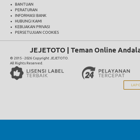
BANTUAN
PERATURAN
INFORMASI BANK
HUBUNGI KAMI
KEBIJAKAN PRIVASI
PERSETUJUAN COOKIES
JEJETOTO | Teman Online Andal
© 2015 - 2026 Copyright JEJETOTO.
All Rights Reserved.
LAPO