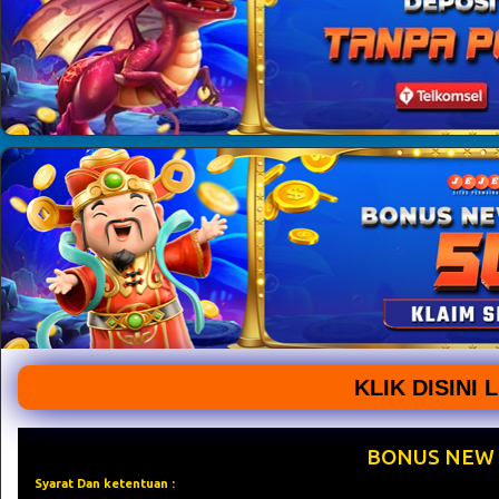
KLIK DISINI 
BONUS NEW
Syarat Dan ketentuan :