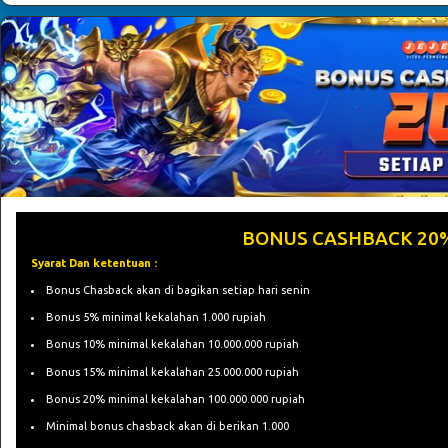
BONUS CASHBACK 20%
Syarat Dan ketentuan :
Bonus Chasback akan di bagikan setiap hari senin
Bonus 5% minimal kekalahan 1.000 rupiah
Bonus 10% minimal kekalahan 10.000.000 rupiah
Bonus 15% minimal kekalahan 25.000.000 rupiah
Bonus 20% minimal kekalahan 100.000.000 rupiah
Minimal bonus chasback akan di berikan 1.000