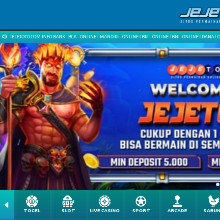
 BANK : BCA - ONLINE l MANDIRI - ONLINE l BRI - ONLINE l BNI -ONLINE l DANA l OVO - PULSA READY
TOGEL
SLOT
LIVE CASINO
SPORT
ARCADE
SABU